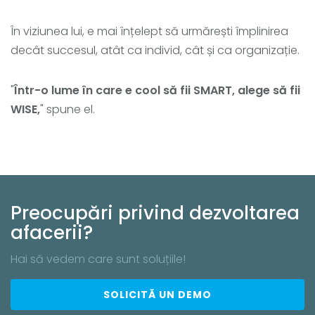
În viziunea lui, e mai înțelept să urmărești împlinirea
decât succesul, atât ca individ, cât și ca organizație.
"
Într-o lume în care e cool să fii SMART, alege să fii
WISE,
" spune el.
Preocupări privind dezvoltarea
afacerii?
Hai să vedem care sunt soluțiile!
SOLICITĂ UN DEMO