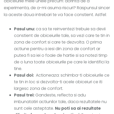
obiceiurile mele unele precum: dorinta de a
experimenta, de a-mi asuma riscuri? Raspunsul sincer
la aceste doua intrebari te va face constient. Astfel:
Pasul unu:
ca sa te reinventezi trebuie sa devii
constient de obiceiurile tale, sa vezi care te tin in
zona de confort si care te dezvolta. O prima
actiune pentru a iesi din zona de confort ar
putea fi sa iei o foaie de hartie si sa notezi timp
de o luna toate obiceiurile pe care le identifici la
tine.
Pasul doi:
Actioneaza: schimba-ti obiceiurile ce
te tin in loc si dezvolta-ti acele obiceiuri ce iti
largesc zona de confort.
Pasul trei:
Gandeste, reflecta si adu
imbunatatiri actiunilor tale, daca rezultatele nu
sunt cele asteptate.
Nu poti sa ai rezultate